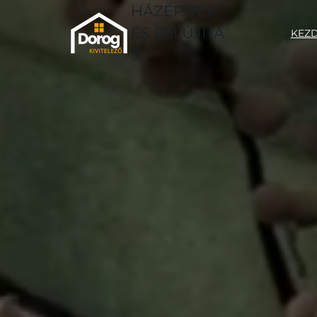
HÁZÉPÍTÉS
ÉS
FELÚJÍTÁ
KEZ
S